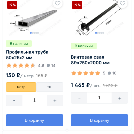
-9%
-9%
В наличии
В наличии
Профильная труба
Винтовая свая
50х25х2 мм
89х250х2000 мм
4.6
14
5
10
150 ₽
165 ₽
/ метр
1 465 ₽
1 612 ₽
/ шт.
метр
тн.
-
+
-
+
В корзину
В корзину