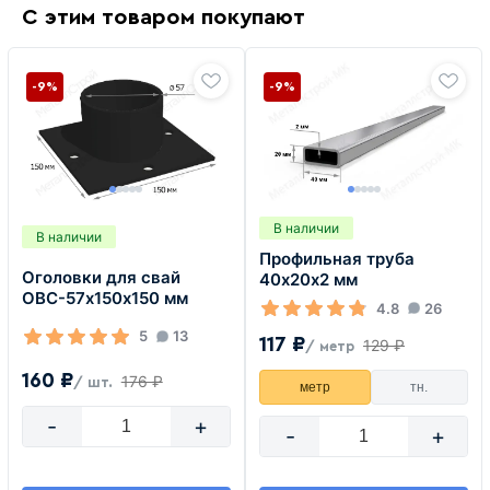
С этим товаром покупают
-9%
-9%
В наличии
В наличии
Профильная труба
Оголовки для свай
40х20х2 мм
ОВС-57х150х150 мм
4.8
26
5
13
117 ₽
129 ₽
/ метр
160 ₽
176 ₽
/ шт.
метр
тн.
-
+
-
+