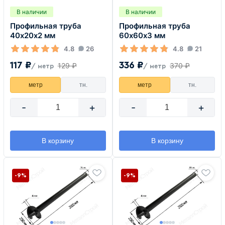
В наличии
В наличии
Профильная труба
Профильная труба
40х20х2 мм
60х60х3 мм
4.8
26
4.8
21
117 ₽
336 ₽
129 ₽
370 ₽
/ метр
/ метр
метр
тн.
метр
тн.
-
+
-
+
В корзину
В корзину
-9%
-9%