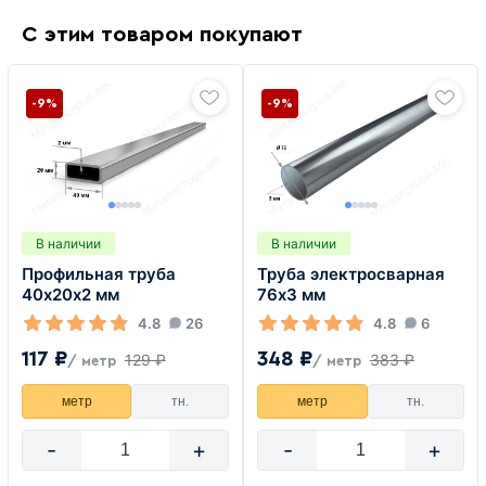
С этим товаром покупают
-9%
-9%
В наличии
В наличии
Профильная труба
Труба электросварная
40х20х2 мм
76х3 мм
4.8
26
4.8
6
117 ₽
348 ₽
129 ₽
383 ₽
/ метр
/ метр
метр
тн.
метр
тн.
-
+
-
+