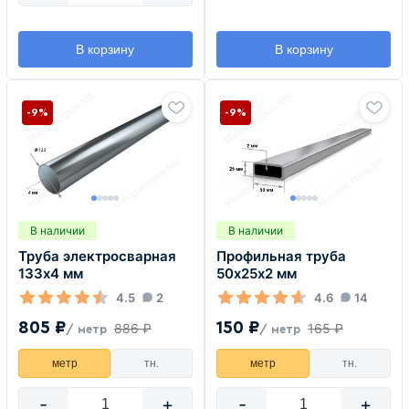
В корзину
В корзину
-9%
-9%
В наличии
В наличии
Труба электросварная
Профильная труба
133х4 мм
50х25х2 мм
4.5
2
4.6
14
805 ₽
150 ₽
886 ₽
165 ₽
/ метр
/ метр
метр
тн.
метр
тн.
-
+
-
+