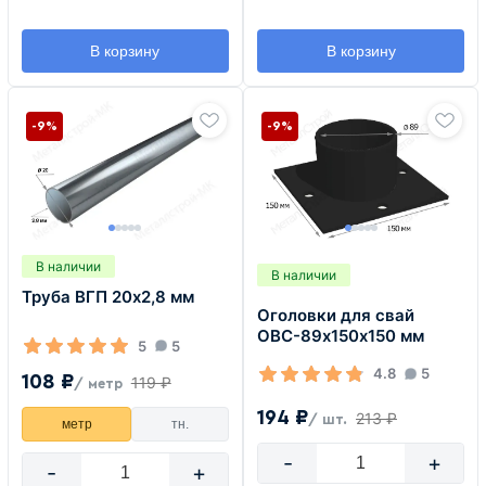
В корзину
В корзину
-9%
-9%
В наличии
В наличии
Труба ВГП 20х2,8 мм
Оголовки для свай
ОВС-89х150х150 мм
5
5
4.8
5
108 ₽
119 ₽
/ метр
194 ₽
213 ₽
/ шт.
метр
тн.
-
+
-
+