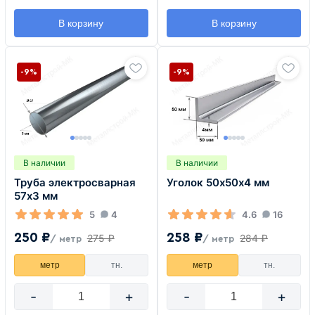
В корзину
В корзину
-9%
-9%
В наличии
В наличии
Труба электросварная
Уголок 50х50х4 мм
57х3 мм
5
4
4.6
16
250 ₽
258 ₽
275 ₽
284 ₽
/ метр
/ метр
метр
тн.
метр
тн.
-
+
-
+