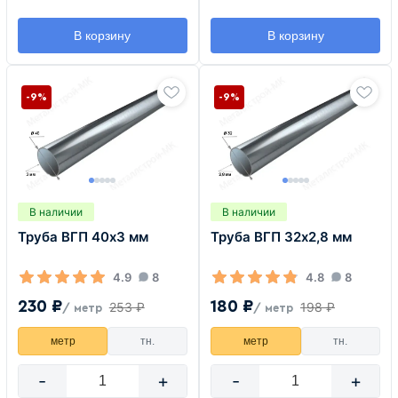
В корзину
В корзину
-9%
-9%
В наличии
В наличии
Труба ВГП 40х3 мм
Труба ВГП 32х2,8 мм
4.9
8
4.8
8
230 ₽
180 ₽
253 ₽
198 ₽
/ метр
/ метр
метр
тн.
метр
тн.
-
+
-
+