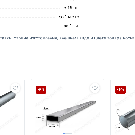
≈ 15 шт
за 1 метр
за 1 тн.
авки, стране изготовления, внешнем виде и цвете товара носи
-9%
-9%