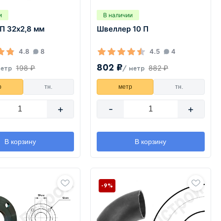
и
В наличии
П 32х2,8 мм
Швеллер 10 П
4.8
8
4.5
4
802 ₽
198 ₽
882 ₽
метр
/ метр
р
тн.
метр
тн.
+
-
+
В корзину
В корзину
-9%