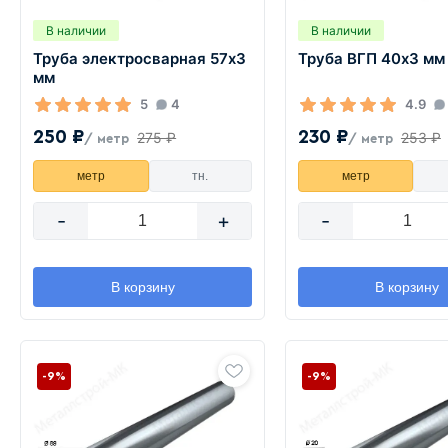
В наличии
В наличии
Труба электросварная 57х3
Труба ВГП 40х3 мм
мм
5
4
4.9
250 ₽
230 ₽
275 ₽
253 ₽
/ метр
/ метр
метр
тн.
метр
-
+
-
В корзину
В корзину
-9%
-9%