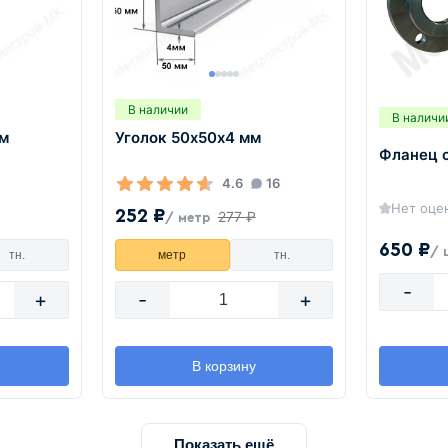
В наличии
В наличи
мм
Уголок 50х50х4 мм
Фланец 
4.6
16
Нет оце
252 ₽
277 ₽
/ метр
650 ₽
/ 
тн.
метр
тн.
-
+
-
+
В корзину
Показать ещё