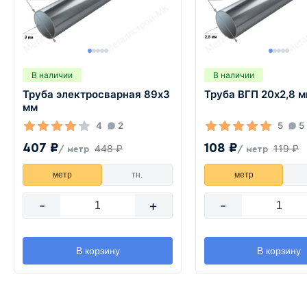
В наличии
В наличии
Труба электросварная 89х3
Труба ВГП 20х2,8 
мм
4
2
5
5
407 ₽
108 ₽
448 ₽
119 ₽
/ метр
/ метр
метр
тн.
метр
-
+
-
В корзину
В корзину