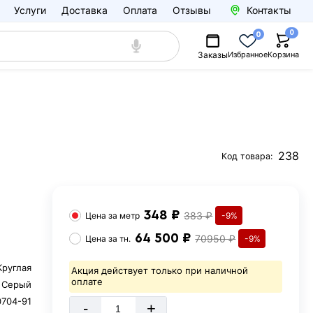
Услуги
Доставка
Оплата
Отзывы
Контакты
0
0
Заказы
Избранное
Корзина
238
Код товара:
348 ₽
383 ₽
Цена за
метр
-9%
64 500 ₽
70950 ₽
Цена за
тн.
-9%
Круглая
Акция действует только при наличной
оплате
Серый
0704-91
-
+