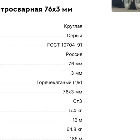
ктросварная 76х3 мм
Круглая
Серый
ГОСТ 10704-91
Россия
76 мм
3 мм
Горячекатаный (г/к)
76х3 мм
Ст3
5.4 кг
12 м
64.8 кг
185 м