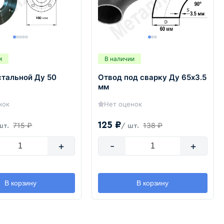
и
В наличии
стальной Ду 50
Отвод под сварку Ду 65х3.5
мм
нок
Нет оценок
125 ₽
715 ₽
138 ₽
шт.
/ шт.
+
-
+
В корзину
В корзину