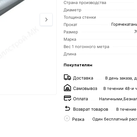
Страна производства
Диаметр
Толщина стенки
Горячекатаны
Прокат
7
Размер
Марка
Вес 1 погонного метра
Длина
Покупателям
Доставка
В день заказа, д
Самовывоз
В течении 48-и 
Оплата
Наличными,
Безна
Возврат товаров
В течение
Резка
Один бесплатный рас