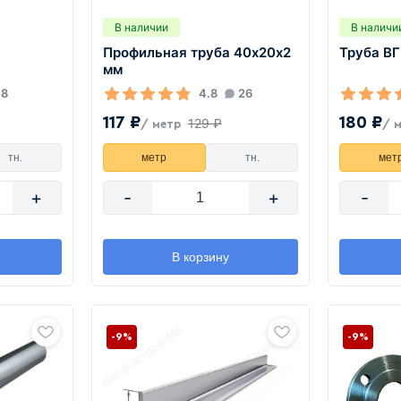
В наличии
В наличи
Профильная труба 40х20х2
Труба ВГ
мм
8
4.8
26
117 ₽
180 ₽
129 ₽
/ метр
/ 
тн.
метр
тн.
мет
+
-
+
-
В корзину
-9%
-9%