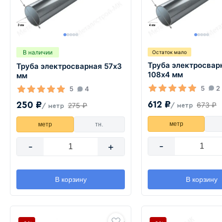
В наличии
Остаток мало
Труба электросвар
Труба электросварная 57х3
108х4 мм
мм
5
2
5
4
612 ₽
250 ₽
673 ₽
275 ₽
/ метр
/ метр
метр
метр
тн.
-
-
+
В корзину
В корзину