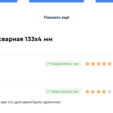
Показать ещё
сварная 133х4 мм
Товар куплен у нас
Товар куплен у нас
3 мм что для меня было критично