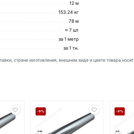
12 м
153.24 кг
78 м
≈ 7 шт
за 1 метр
за 1 тн.
авки, стране изготовления, внешнем виде и цвете товара носи
-9%
-9%