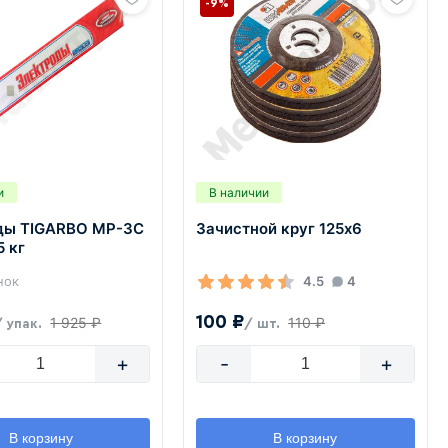
-9%
и
В наличии
ды TIGARBO MP-3C
Зачистной круг 125х6
5 кг
нок
4.5
4
100 ₽
1 925 ₽
110 ₽
/ упак.
/ шт.
+
-
+
В корзину
В корзину