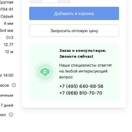
Круглая
0704-91
Добавить в корзину
Серый
4 мм
3х4 мм
Запросить оптовую цену
Ст3
12.77
Заказ и консультация.
12 м
Звоните сейчас!
Наши специалисты ответят
на любой интересующий
о 14:00
вопрос
часов
+7 (495) 640-68-58
+7 (968) 810-70-70
личным
 7 дней
пил