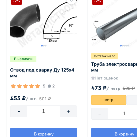
-9%
-9%
Остаток мало
В наличии
Труба электросвар
Отвод под сварку Ду 125х4
мм
мм
Нет оценок
5
2
473 ₽
520 ₽
/ метр
455 ₽
501 ₽
/ шт.
метр
-
+
-
В корзину
В корзину