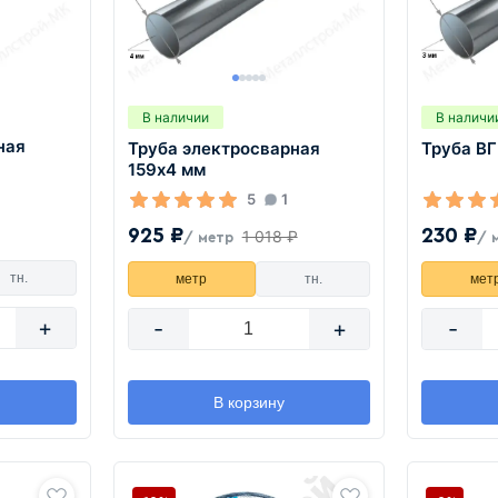
В наличии
В наличи
ная
Труба электросварная
Труба В
159х4 мм
5
1
925 ₽
230 ₽
1 018 ₽
/ метр
/ 
тн.
метр
тн.
мет
+
-
+
-
В корзину