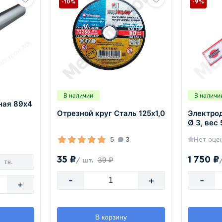
-10%
-9%
В наличии
В наличи
ная 89х4
Отрезной круг Сталь 125х1,0
Электро
Ø 3, вес 
5
3
Нет оце
35 ₽
1 750 ₽
39 ₽
/ шт.
тн.
-
+
-
+
В корзину