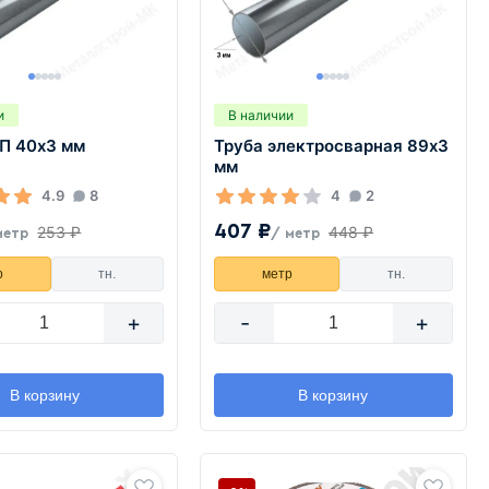
и
В наличии
ГП 40х3 мм
Труба электросварная 89х3
мм
4.9
8
4
2
407 ₽
253 ₽
448 ₽
метр
/ метр
р
тн.
метр
тн.
+
-
+
В корзину
В корзину