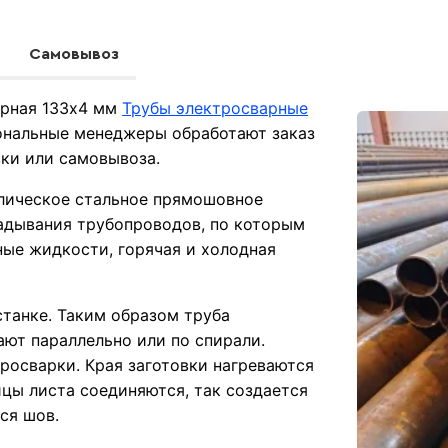
Самовывоз
арная 133х4 мм
Трубы электросварные
ональные менеджеры обработают заказ
вки или самовывоза.
ллическое стальное прямошовное
ладывания трубопроводов, по которым
ые жидкости, горячая и холодная
станке. Таким образом труба
ают параллельно или по спирали.
росварки. Края заготовки нагреваются
ицы листа соединяются, так создается
ся шов.