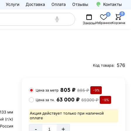
Услуги
Доставка
Оплата
Отзывы
Контакты
0
0
Заказы
Избранное
Корзина
576
Код товара:
805 ₽
885 ₽
Цена за
метр
-9%
63 000 ₽
69300 ₽
Цена за
тн.
-9%
133 мм
Акция действует только при наличной
оплате
й (г/к)
Россия
-
+