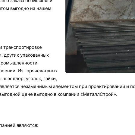
его заказа по Москве и
птом выгодно на нашем
и транспортировке
и, других упакованных
 промышленности:
роении. Из горячекатаных
 швеллер, уголок, гайки,
м является незаменимым элементом при проектировании и 
 выгодной цене выгодно в компании «МеталлСтрой».
анией являются: