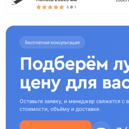
200х5
5
1
Бесплатная консультация
Подберём л
цену для ва
Оставьте заявку, и менеджер свяжется с 
стоимости, объёму и доставке.