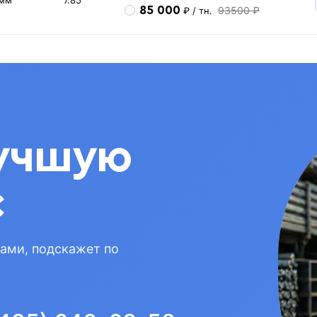
 мм
7.85
85 000
93500 ₽
₽
/ тн.
учшую
с
вами, подскажет по