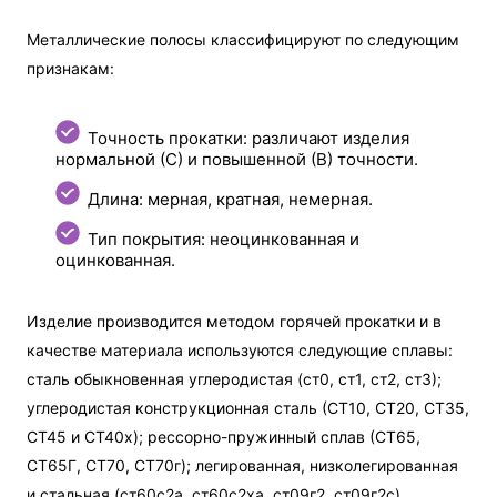
Металлические полосы классифицируют по следующим
признакам:
Точность прокатки: различают изделия
нормальной (С) и повышенной (В) точности.
Длина: мерная, кратная, немерная.
Тип покрытия: неоцинкованная и
оцинкованная.
Изделие производится методом горячей прокатки и в
качестве материала используются следующие сплавы:
сталь обыкновенная углеродистая (ст0, ст1, ст2, ст3);
углеродистая конструкционная сталь (СТ10, СТ20, СТ35,
СТ45 и СТ40х); рессорно-пружинный сплав (СТ65,
СТ65Г, СТ70, СТ70г); легированная, низколегированная
и стальная (ст60с2а, ст60с2ха, ст09г2, ст09г2с).