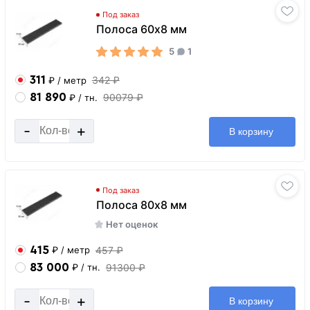
Под заказ
Полоса 60х8 мм
5
1
311
342 ₽
₽
/ метр
81 890
90079 ₽
₽
/ тн.
-
+
В корзину
Под заказ
Полоса 80х8 мм
Нет оценок
415
457 ₽
₽
/ метр
83 000
91300 ₽
₽
/ тн.
-
+
В корзину