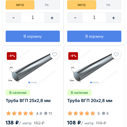
метр
тн.
метр
тн.
-
+
-
+
В корзину
В корзину
-9%
-9%
В наличии
В наличии
Труба ВГП 25х2,8 мм
Труба ВГП 20х2,8 мм
4.9
11
5
5
138 ₽
108 ₽
152 ₽
119 ₽
/ метр
/ метр