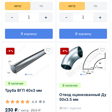
метр
тн.
метр
тн.
-
+
-
+
В корзину
В корзину
-9%
-9%
В наличии
В наличии
Труба ВГП 40х3 мм
Отвод оцинкованный Ду
50х3.5 мм
4.9
8
Нет оценок
230 ₽
253 ₽
/ метр