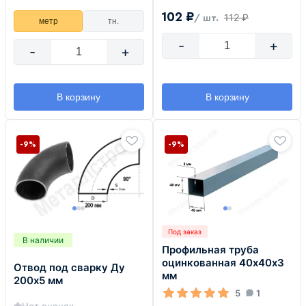
102 ₽
112 ₽
/ шт.
метр
тн.
-
+
-
+
В корзину
В корзину
-9%
-9%
Под заказ
В наличии
Профильная труба
оцинкованная 40х40х3
Отвод под сварку Ду
мм
200х5 мм
5
1