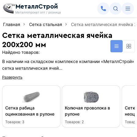
МеталлСтрой
Металлопрокат опт / розница
Главная
Сетка стальная
Сетка металлическая ячейка 
Сетка металлическая ячейка
200х200 мм
Найдено товаров:
В наличии на складском комплексе компании «МеталлСтрой»
сетка металлическая ячей...
Развернуть
Сетка рабица
Колючая проволока в
Сетка
оцинкованная в рулоне
рулоне
неоци
рулон
Товаров:
3
Товаров:
2
Товар