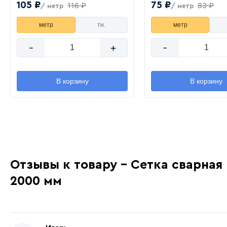
105 ₽
75 ₽
116 ₽
83 ₽
/ метр
/ метр
метр
тн.
метр
-
+
-
В корзину
В корзину
Отзывы к товару - Сетка сварная
2000 мм