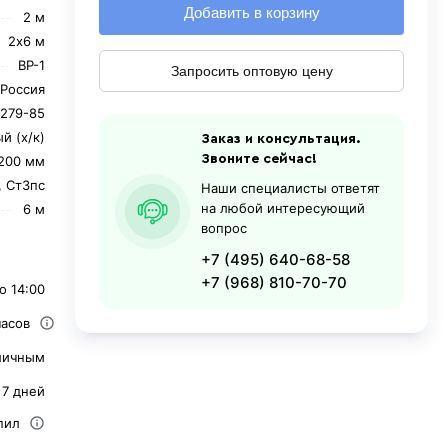
Добавить в корзину
2 м
2х6 м
ВР-1
Запросить оптовую цену
Россия
279-85
й (х/к)
Заказ и консультация.
Звоните сейчас!
200 мм
, Ст3пс
Наши специалисты ответят
на любой интересующий
6 м
вопрос
+7 (495) 640-68-58
+7 (968) 810-70-70
о 14:00
часов
личным
 7 дней
пил