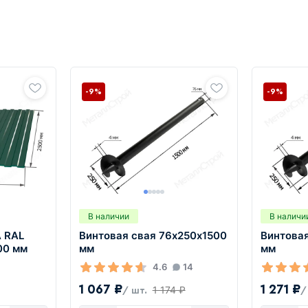
-9%
-9%
В наличии
В наличи
 RAL
Винтовая свая 76х250х1500
Винтова
00 мм
мм
мм
4.6
14
1 067 ₽
1 271 ₽
1 174 ₽
/ шт.
/