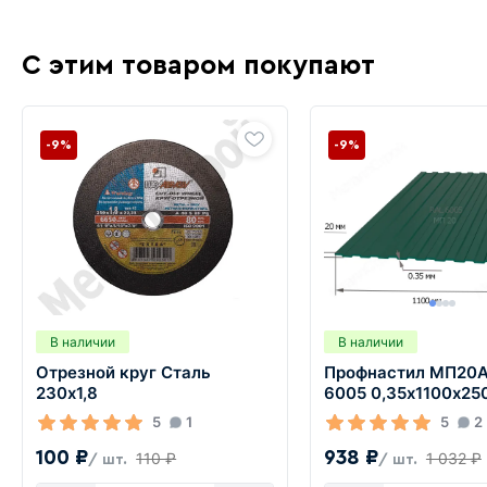
С этим товаром покупают
-9%
-9%
В наличии
В наличии
Отрезной круг Сталь
Профнастил МП20А
230х1,8
6005 0,35х1100х25
5
1
5
2
100 ₽
938 ₽
110 ₽
1 032 ₽
/ шт.
/ шт.