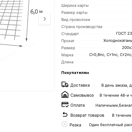
Ширина карты
Размер карты
Вид проволоки
Страна производства
ГОСТ 23
Стандарт
Холоднокатаны
Прокат
200х
Размер
Ст0,8пс, Ст1пс, Ст2пс
Марка
Длина
Покупателям
Доставка
В день заказа, д
Самовывоз
В течении 48-и 
Оплата
Наличными,
Безна
Возврат товаров
В течение
Резка
Один бесплатный рас