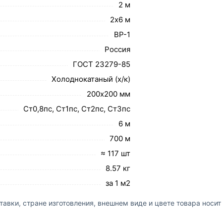
2 м
2х6 м
ВР-1
Россия
ГОСТ 23279-85
Холоднокатаный (х/к)
200х200 мм
Ст0,8пс, Ст1пс, Ст2пс, Ст3пс
6 м
700 м
≈ 117 шт
8.57 кг
за 1 м2
авки, стране изготовления, внешнем виде и цвете товара носи