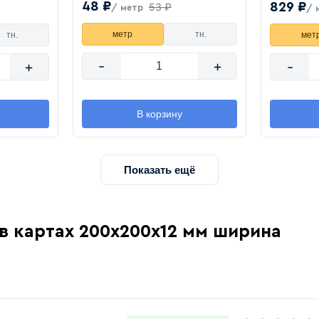
48 ₽
829 ₽
53 ₽
/ метр
/ 
метр
тн.
тн.
мет
-
+
+
-
В корзину
Показать ещё
 в картах 200х200х12 мм ширина