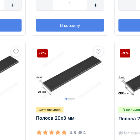
+
-
+
-
В корзину
-9%
-9%
В наличи
Остаток мало
Полоса 20х3 мм
Полоса 
4.8
4
Нет оце