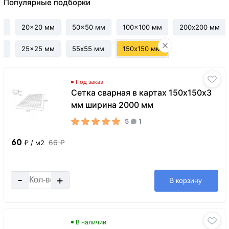
Популярные подборки
мм
20x20 мм
50x50 мм
100x100 мм
200х200 мм
25x25 мм
55х55 мм
150х150 мм
Под заказ
Сетка сварная в картах 150х150х3
мм ширина 2000 мм
5
1
60
66 ₽
₽
/ м2
-
+
В корзину
В наличии