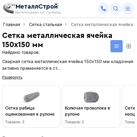
МеталлСтрой
Металлопрокат опт / розница
Главная
Сетка стальная
Сетка металлическая ячейка 
Сетка металлическая ячейка
150х150 мм
Найдено товаров:
Сварная сетка металлическая ячейка 150х150 мм кладочная
активно применяется в ст...
Развернуть
Сетка рабица
Колючая проволока в
Сетка
оцинкованная в рулоне
рулоне
неоци
рулон
Товаров:
3
Товаров:
2
Товар