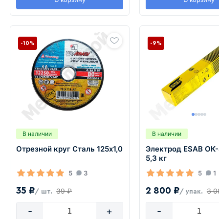
-10%
-9%
В наличии
В наличии
Отрезной круг Сталь 125х1,0
Электрод ESAB ОК-
5,3 кг
5
3
5
1
35 ₽
2 800 ₽
39 ₽
3 0
/ шт.
/ упак.
-
+
-