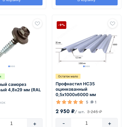
-9%
и
Остаток мало
Профнастил НС35
ный саморез
оцинкованный
ый 4,8х29 мм (RAL
0,5х1000х6000 мм
5
1
нок
2 950 ₽
3 245 ₽
/ шт.
-
+
+