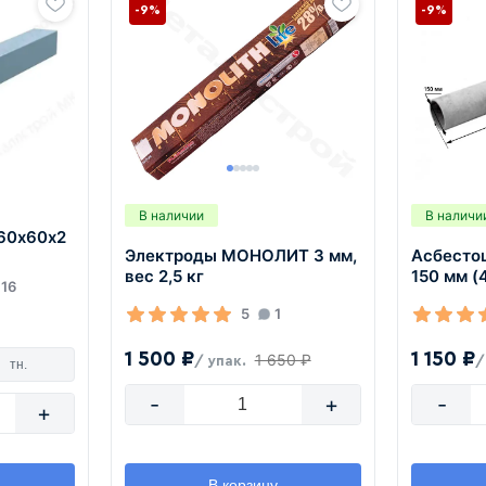
-9%
-9%
В наличии
В наличи
60х60х2
Электроды МОНОЛИТ 3 мм,
Асбесто
вес 2,5 кг
150 мм (
16
5
1
1 500 ₽
1 150 ₽
1 650 ₽
/ упак.
/
тн.
-
+
-
+
В корзину