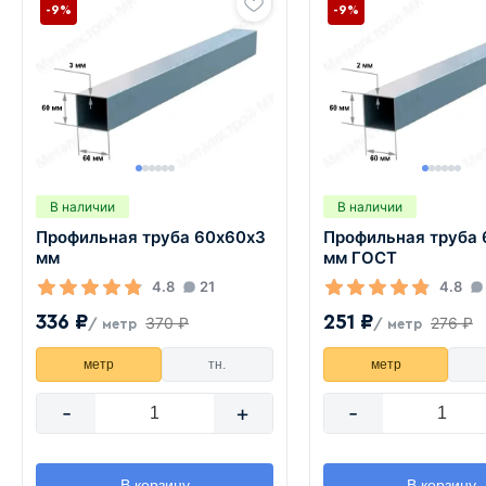
-9%
-9%
В наличии
В наличии
Профильная труба 60х60х3
Профильная труба 
мм
мм ГОСТ
4.8
21
4.8
336 ₽
251 ₽
370 ₽
276 ₽
/ метр
/ метр
метр
тн.
метр
-
+
-
В корзину
В корзину