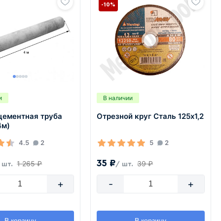
-10%
и
В наличии
цементная труба
Отрезной круг Сталь 125х1,2
4м)
4.5
2
5
2
35 ₽
1 265 ₽
39 ₽
 шт.
/ шт.
+
-
+
В корзину
В корзину