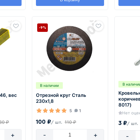
-9%
В наличи
В наличии
Кровель
46, вес
Отрезной круг Сталь
коричнев
230х1,8
8017)
5
1
Нет оце
100 ₽
80 ₽
110 ₽
3 ₽
/ шт.
/ шт.
+
-
+
-