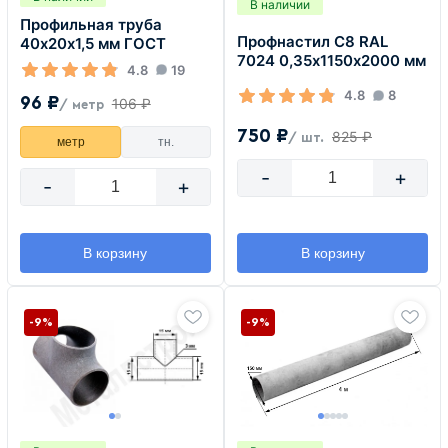
В наличии
Профильная труба
Профнастил С8 RAL
40х20х1,5 мм ГОСТ
7024 0,35х1150х2000 мм
4.8
19
4.8
8
96 ₽
106 ₽
/ метр
750 ₽
825 ₽
/ шт.
метр
тн.
-
+
-
+
В корзину
В корзину
-9%
-9%