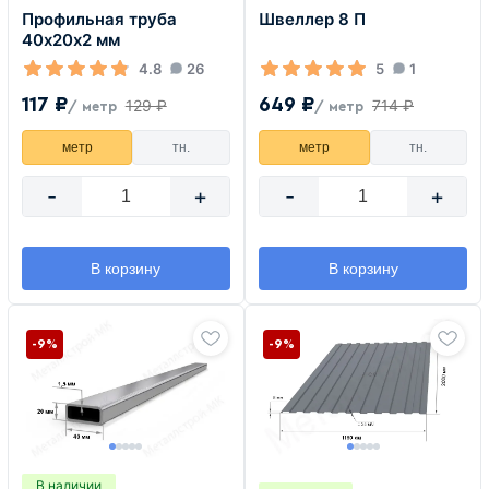
Профильная труба
Швеллер 8 П
40х20х2 мм
4.8
26
5
1
117 ₽
649 ₽
129 ₽
714 ₽
/ метр
/ метр
метр
тн.
метр
тн.
-
+
-
+
В корзину
В корзину
-9%
-9%
В наличии