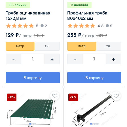
В наличии
В наличии
Труба оцинкованная
Профильная труба
15х2,8 мм
80х40х2 мм
5
2
4.8
9
129 ₽
255 ₽
142 ₽
281 ₽
/ метр
/ метр
метр
тн.
метр
тн.
-
+
-
+
В корзину
В корзину
-9%
-9%