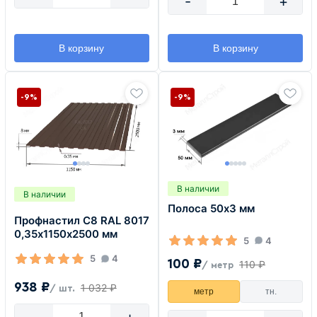
-
+
В корзину
В корзину
-9%
-9%
В наличии
В наличии
Полоса 50х3 мм
Профнастил С8 RAL 8017
0,35х1150х2500 мм
5
4
5
4
100 ₽
110 ₽
/ метр
938 ₽
1 032 ₽
/ шт.
метр
тн.