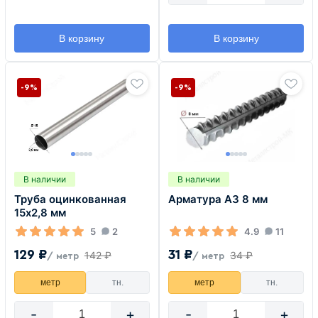
В корзину
В корзину
-9%
-9%
В наличии
В наличии
Труба оцинкованная
Арматура А3 8 мм
15х2,8 мм
5
2
4.9
11
129 ₽
31 ₽
142 ₽
34 ₽
/ метр
/ метр
метр
тн.
метр
тн.
-
+
-
+