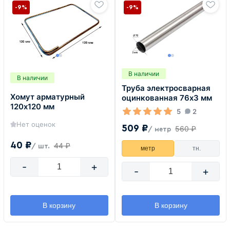
-9%
-9%
В наличии
В наличии
Труба электросварная
Хомут арматурный
оцинкованная 76х3 мм
120x120 мм
5
2
Нет оценок
509 ₽
560 ₽
/ метр
40 ₽
44 ₽
/ шт.
метр
тн.
-
+
-
+
В корзину
В корзину