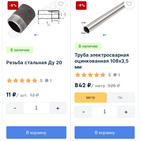
-8%
-9%
В наличии
В наличии
Труба электросварная
оцинкованная 108х3,5
Резьба стальная Ду 20
мм
5
1
5
1
842 ₽
926 ₽
/ метр
11 ₽
12 ₽
/ шт.
метр
тн.
-
+
-
+
В корзину
В корзину