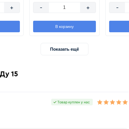
+
-
+
-
В корзину
Показать ещё
Ду 15
Товар куплен у нас