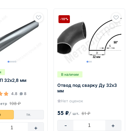
-10%
и
В наличии
П 32х2,8 мм
Отвод под сварку Ду 32х3
мм
4.8
8
Нет оценок
198 ₽
метр
55 ₽
61 ₽
/ шт.
р
тн.
-
+
+