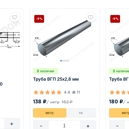
-9%
-9%
В наличии
В наличи
Труба ВГП 25х2,8 мм
Труба ВГ
20
4.9
11
138 ₽
180 ₽
152 ₽
/ метр
/ 
метр
тн.
мет
+
-
+
-