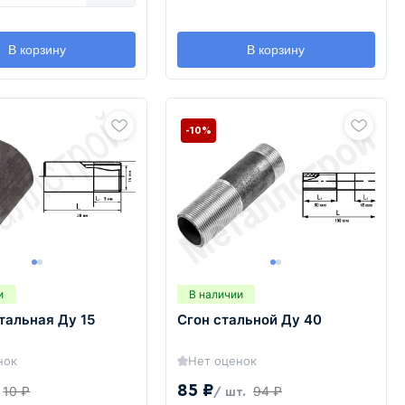
В корзину
В корзину
-10%
и
В наличии
тальная Ду 15
Сгон стальной Ду 40
нок
Нет оценок
85 ₽
10 ₽
94 ₽
/ шт.