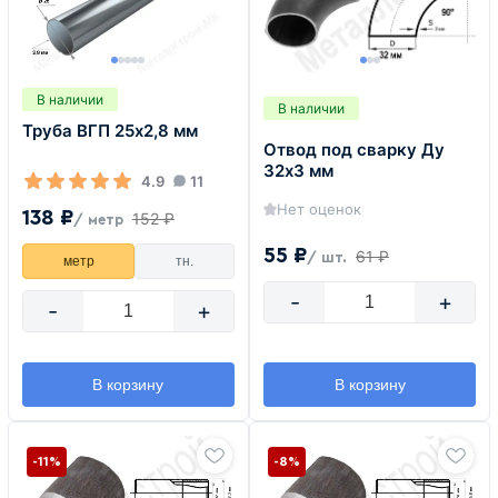
В наличии
В наличии
Труба ВГП 25х2,8 мм
Отвод под сварку Ду
32х3 мм
4.9
11
Нет оценок
138 ₽
152 ₽
/ метр
55 ₽
61 ₽
/ шт.
метр
тн.
-
+
-
+
В корзину
В корзину
-11%
-8%