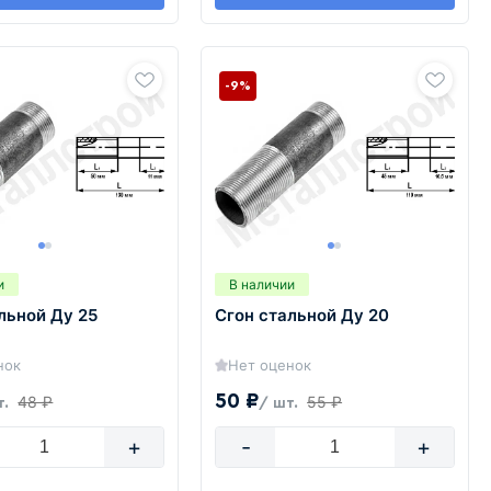
-9%
и
В наличии
льной Ду 25
Сгон стальной Ду 20
нок
Нет оценок
50 ₽
48 ₽
55 ₽
т.
/ шт.
+
-
+