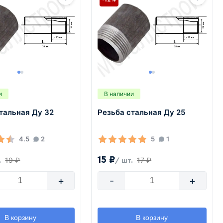
и
В наличии
тальная Ду 32
Резьба стальная Ду 25
4.5
2
5
1
15 ₽
19 ₽
17 ₽
.
/ шт.
+
-
+
В корзину
В корзину