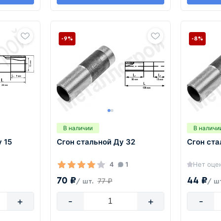
-9%
-8%
В наличии
В наличи
 15
Сгон стальной Ду 32
Сгон ста
4
1
Нет оце
70 ₽
44 ₽
77 ₽
/ шт.
/ ш
+
-
+
-