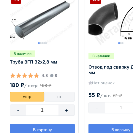
В наличии
В наличии
Труба ВГП 32х2,8 мм
Отвод под сварку 
мм
4.8
8
Нет оценок
180 ₽
198 ₽
/ метр
55 ₽
61 ₽
/ шт.
метр
тн.
-
-
+
В корзину
В корзину