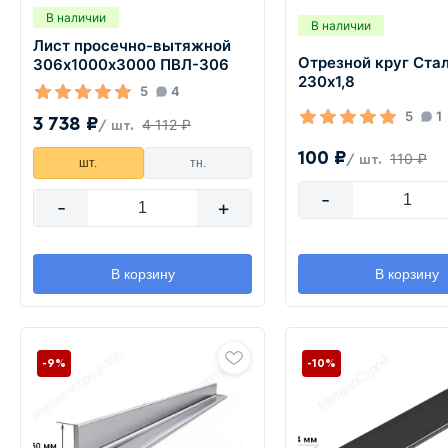
В наличии
В наличии
Лист просечно-вытяжной
Отрезной круг Ста
306х1000х3000 ПВЛ-306
230х1,8
5
4
5
1
3 738 ₽
4 112 ₽
/ шт.
100 ₽
110 ₽
/ шт.
шт.
тн.
-
-
+
В корзину
В корзину
-9%
-10%