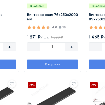
В наличии
В наличи
ль
Винтовая свая 76х250х2000
Винтова
мм
89х250х
4.6
18
1 271 ₽
1 465 ₽
1 398 ₽
/ шт.
+
-
+
-
В корзину
-9%
-9%