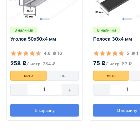
В наличии
В наличии
Уголок 50х50х4 мм
Полоса 30х4 мм
4.6
16
5
1
258 ₽
75 ₽
284 ₽
83 ₽
/ метр
/ метр
метр
тн.
метр
-
+
-
В корзину
В корзину