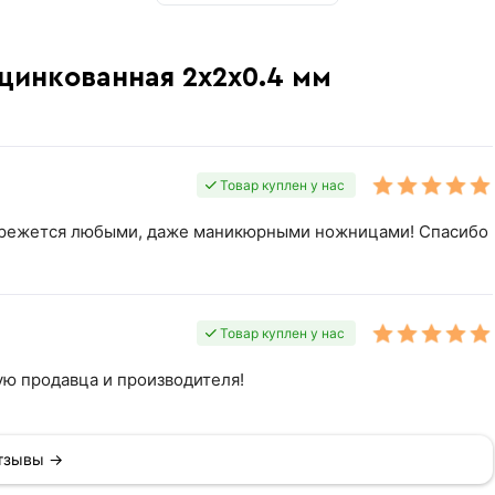
оцинкованная 2х2х0.4 мм
Товар куплен у нас
но режется любыми, даже маникюрными ножницами! Спасибо
Товар куплен у нас
ую продавца и производителя!
отзывы →