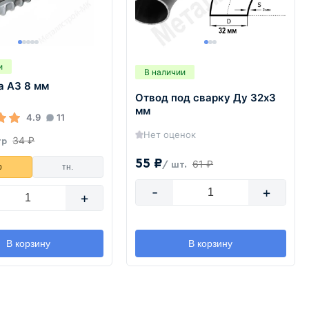
и
В наличии
а А3 8 мм
Отвод под сварку Ду 32х3
мм
4.9
11
Нет оценок
34 ₽
тр
55 ₽
61 ₽
/ шт.
р
тн.
-
+
+
В корзину
В корзину