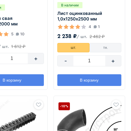
В наличии
и
Лист оцинкованный
я свая
1,0х1250х2500 мм
2000 мм
4
1
5
10
2 238 ₽
2 462 ₽
/ шт.
1 612 ₽
/ шт.
шт.
тн.
+
-
+
В корзину
В корзину
-10%