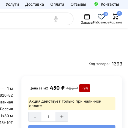
Услуги
Доставка
Оплата
Отзывы
Контакты
0
0
Заказы
Избранное
Корзина
1393
Код товара:
450 ₽
495 ₽
1 м
Цена за
м2
-9%
826-82
Акция действует только при наличной
ванная
оплате
Россия
-
+
1х30 м
18Н10Т