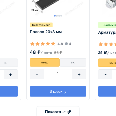
В наличи
Остаток мало
Полоса 20х3 мм
Арматур
4.8
4
48 ₽
31 ₽
53 ₽
/ метр
/ ме
метр
тн.
тн.
мет
-
+
+
-
В корзину
Показать ещё