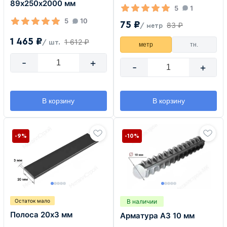
89х250х2000 мм
5
1
5
10
75 ₽
83 ₽
/ метр
1 465 ₽
1 612 ₽
/ шт.
метр
тн.
-
+
-
+
В корзину
В корзину
-9%
-10%
В наличии
Остаток мало
Полоса 20х3 мм
Арматура А3 10 мм