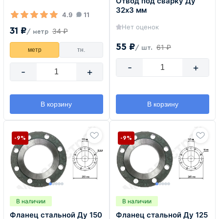
Отвод под сварку Ду
32х3 мм
4.9
11
Нет оценок
31 ₽
34 ₽
/ метр
55 ₽
61 ₽
/ шт.
метр
тн.
-
+
-
+
В корзину
В корзину
-9%
-9%
В наличии
В наличии
Фланец стальной Ду 150
Фланец стальной Ду 125