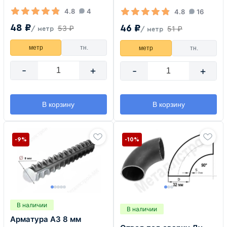
4.8
4
4.8
16
48 ₽
46 ₽
53 ₽
51 ₽
/ метр
/ метр
метр
тн.
метр
тн.
-
+
-
+
В корзину
В корзину
-9%
-10%
В наличии
В наличии
Арматура А3 8 мм