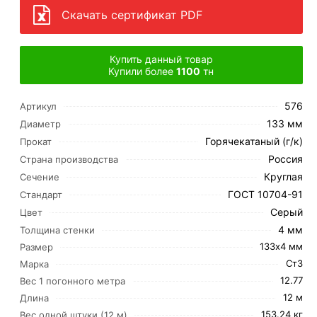
Скачать сертификат PDF
Купить данный товар
Купили более
1100
тн
576
Артикул
133 мм
Диаметр
Горячекатаный (г/к)
Прокат
Россия
Страна производства
Круглая
Сечение
ГОСТ 10704-91
Стандарт
Серый
Цвет
4 мм
Толщина стенки
133х4 мм
Размер
Ст3
Марка
12.77
Вес 1 погонного метра
12 м
Длина
153.24 кг
Вес одной штуки (12 м)