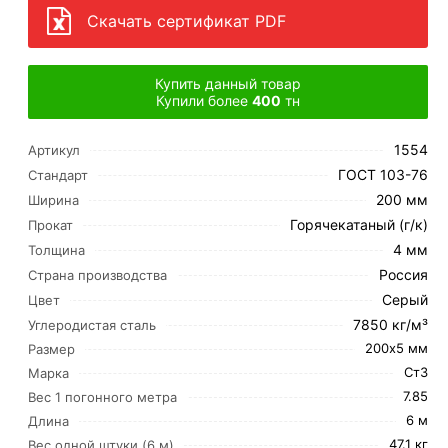
Скачать сертификат PDF
Купить данный товар
Купили более
400
тн
1554
Артикул
ГОСТ 103-76
Стандарт
200 мм
Ширина
Горячекатаный (г/к)
Прокат
4 мм
Толщина
Россия
Страна производства
Серый
Цвет
7850 кг/м³
Углеродистая сталь
200х5 мм
Размер
Ст3
Марка
7.85
Вес 1 погонного метра
6 м
Длина
47.1 кг
Вес одной штуки (6 м)