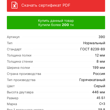
Скачать сертификат PDF
Купить данный товар
Купили более
200
тн
390
Артикул
Нормальный
Тип
ГОСТ 8239-89
Стандарт
12 мм
Толщина полки
8 мм
Толщина стенки
199 мм
Ширина полки
Россия
Страна производства
Горячекатаный
Тип производства
Серый
Цвет
446 мм
Высота двутавра
45 Б1
Размер
Ст3
Марка
59.8
Вес 1 погонного метра