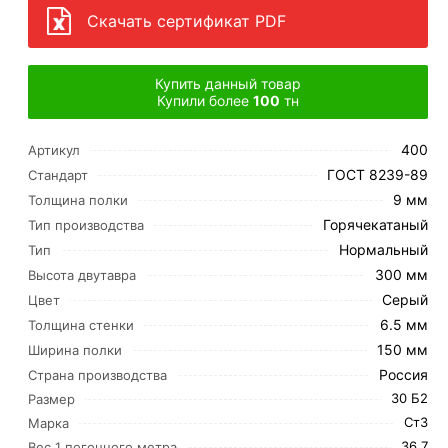
Скачать сертификат PDF
Купить данный товар
Купили более
100
тн
400
Артикул
ГОСТ 8239-89
Стандарт
9 мм
Толщина полки
Горячекатаный
Тип производства
Нормальный
Тип
300 мм
Высота двутавра
Серый
Цвет
6.5 мм
Толщина стенки
150 мм
Ширина полки
Россия
Страна производства
30 Б2
Размер
Ст3
Марка
36.7
Вес 1 погонного метра