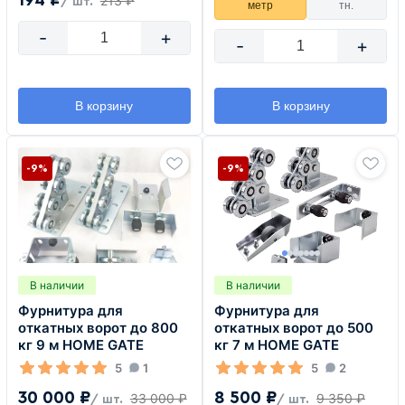
194 ₽
213 ₽
/ шт.
метр
тн.
-
+
-
+
В корзину
В корзину
-9%
-9%
В наличии
В наличии
Фурнитура для
Фурнитура для
откатных ворот до 800
откатных ворот до 500
кг 9 м HOME GATE
кг 7 м HOME GATE
5
1
5
2
30 000 ₽
8 500 ₽
33 000 ₽
9 350 ₽
/ шт.
/ шт.