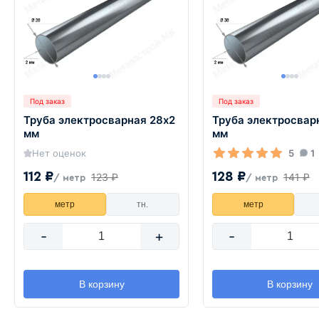
Под заказ
Под заказ
Труба электросварная 28х2
Труба электросвар
мм
мм
Нет оценок
5
1
112 ₽
128 ₽
123 ₽
141 ₽
/ метр
/ метр
метр
тн.
метр
-
+
-
В корзину
В корзину