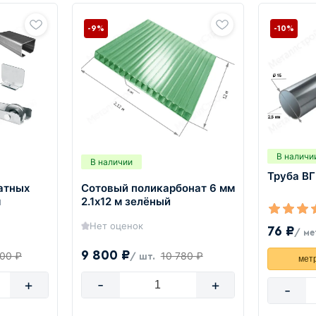
-9%
-10%
В наличи
В наличии
Труба ВГ
атных
Сотовый поликарбонат 6 мм
м
2.1х12 м зелёный
Нет оценок
76 ₽
/ ме
9 800 ₽
500 ₽
10 780 ₽
/ шт.
мет
+
-
+
-