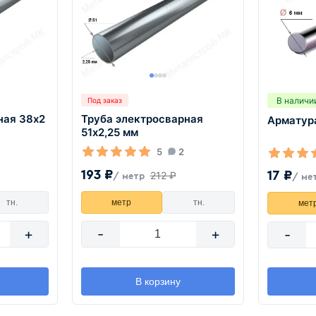
В наличи
Под заказ
ная 38х2
Труба электросварная
Арматура
51х2,25 мм
5
2
193 ₽
17 ₽
212 ₽
/ метр
/ ме
тн.
метр
тн.
мет
+
-
+
-
В корзину