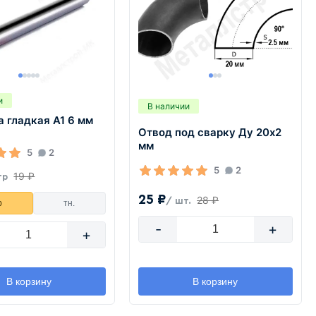
и
В наличии
 гладкая А1 6 мм
Отвод под сварку Ду 20х2
мм
5
2
5
2
19 ₽
тр
25 ₽
28 ₽
/ шт.
р
тн.
-
+
+
В корзину
В корзину