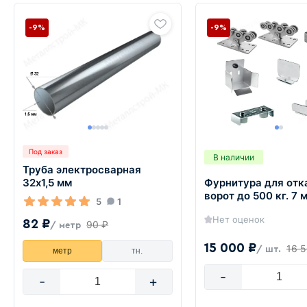
-9%
-9%
Под заказ
В наличии
Труба электросварная
Фурнитура для отк
32х1,5 мм
ворот до 500 кг. 7 
5
1
Нет оценок
82 ₽
90 ₽
/ метр
15 000 ₽
16 
/ шт.
метр
тн.
-
-
+