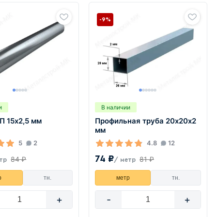
-9%
и
В наличии
П 15х2,5 мм
Профильная труба 20х20х2
мм
5
2
4.8
12
74 ₽
84 ₽
81 ₽
тр
/ метр
р
тн.
метр
тн.
+
-
+