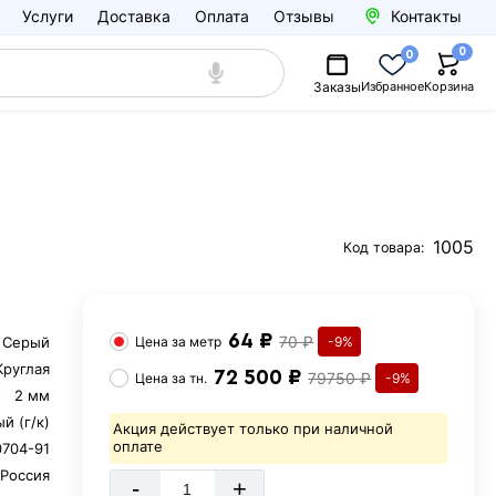
Услуги
Доставка
Оплата
Отзывы
Контакты
0
0
Заказы
Избранное
Корзина
1005
Код товара:
64 ₽
70 ₽
Серый
Цена за
метр
-9%
Круглая
72 500 ₽
79750 ₽
Цена за
тн.
-9%
2 мм
й (г/к)
Акция действует только при наличной
оплате
0704-91
Россия
-
+