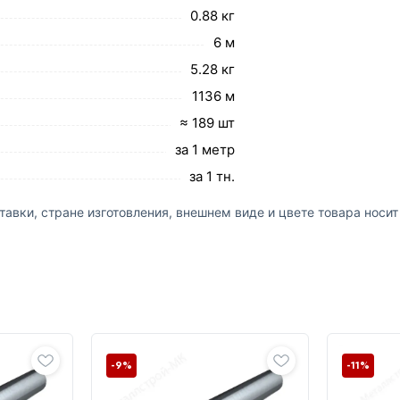
0.88 кг
6 м
5.28 кг
1136 м
≈ 189 шт
за 1 метр
за 1 тн.
авки, стране изготовления, внешнем виде и цвете товара носи
-9%
-11%