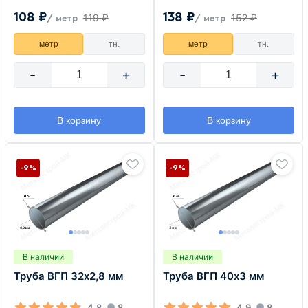
108 ₽
138 ₽
119 ₽
152 ₽
/ метр
/ метр
метр
тн.
метр
тн.
-
+
-
+
В корзину
В корзину
-9%
-9%
В наличии
В наличии
Труба ВГП 32х2,8 мм
Труба ВГП 40х3 мм
4.8
8
4.9
8