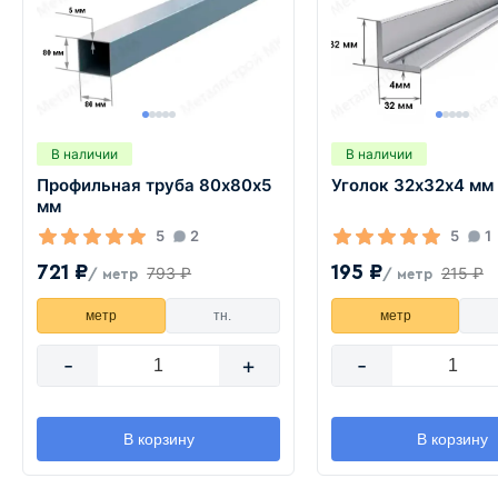
В наличии
В наличии
Профильная труба 80х80х5
Уголок 32х32х4 мм
мм
5
2
5
1
721 ₽
195 ₽
793 ₽
215 ₽
/ метр
/ метр
метр
тн.
метр
-
+
-
В корзину
В корзину