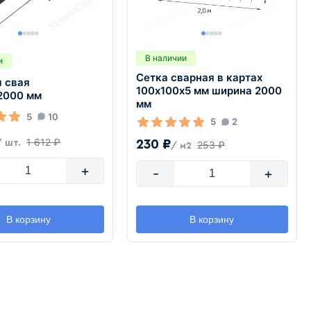
В наличии
и
Сетка сварная в картах
я свая
100х100х5 мм ширина 2000
2000 мм
мм
5
10
5
2
1 612 ₽
230 ₽
/ шт.
253 ₽
/ м2
+
-
+
В корзину
В корзину