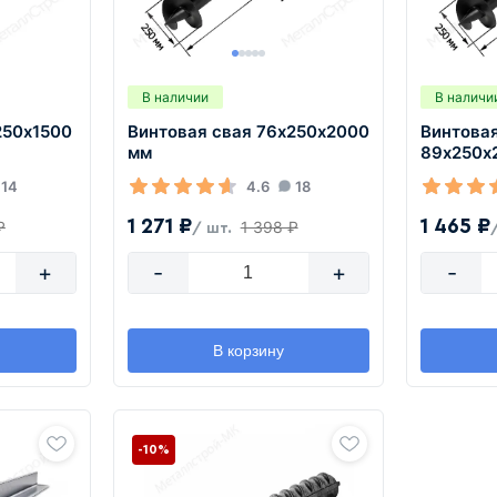
В наличии
В наличи
250х1500
Винтовая свая 76х250х2000
Винтова
мм
89х250х
14
4.6
18
1 271 ₽
1 465 ₽
₽
1 398 ₽
/ шт.
+
-
+
-
В корзину
-10%