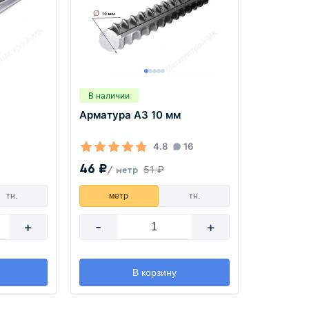
В наличии
Арматура А3 10 мм
4.8
16
46 ₽
51 ₽
/ метр
тн.
метр
тн.
+
-
+
В корзину