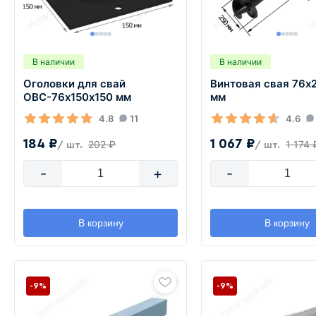
В наличии
В наличии
Оголовки для свай
Винтовая свая 76х
ОВС-76х150х150 мм
мм
4.8
11
4.6
184 ₽
1 067 ₽
202 ₽
1 174 
/ шт.
/ шт.
-
+
-
В корзину
В корзину
-9%
-9%