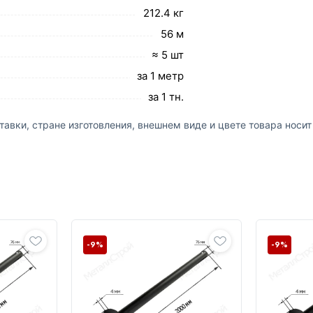
212.4 кг
56 м
≈ 5 шт
за 1 метр
за 1 тн.
авки, стране изготовления, внешнем виде и цвете товара носи
-9%
-9%