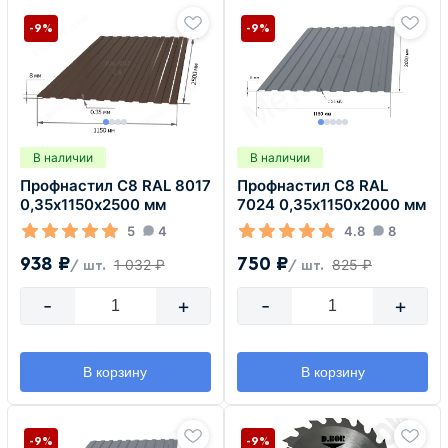
-9%
-9%
В наличии
В наличии
Профнастил С8 RAL 8017
Профнастил С8 RAL
0,35х1150х2500 мм
7024 0,35х1150х2000 мм
5
4
4.8
8
938 ₽
750 ₽
1 032 ₽
825 ₽
/ шт.
/ шт.
-
+
-
+
В корзину
В корзину
-9%
-9%