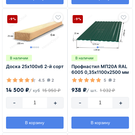
-9%
-9%
В наличии
В наличии
Доска 25х100х6 2-й сорт
Профнастил МП20А RAL
6005 0,35х1100х2500 мм
4.5
2
5
2
14 500 ₽
938 ₽
15 950 ₽
1 032 ₽
/ куб
/ шт.
-
+
-
+
В корзину
В корзину