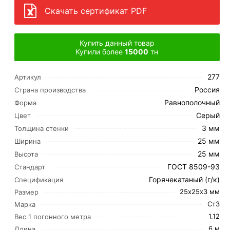
Скачать сертификат PDF
Купить данный товар
Купили более
15000
тн
277
Артикул
Россия
Страна производства
Равнополочный
Форма
Серый
Цвет
3 мм
Толщина стенки
25 мм
Ширина
25 мм
Высота
ГОСТ 8509-93
Стандарт
Горячекатаный (г/к)
Спецификация
25х25х3 мм
Размер
Ст3
Марка
1.12
Вес 1 погонного метра
6 м
Длина