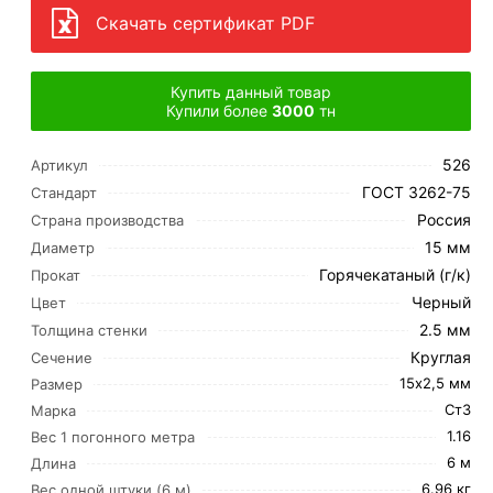
Скачать сертификат PDF
Купить данный товар
Купили более
3000
тн
526
Артикул
ГОСТ 3262-75
Стандарт
Россия
Страна производства
15 мм
Диаметр
Горячекатаный (г/к)
Прокат
Черный
Цвет
2.5 мм
Толщина стенки
Круглая
Сечение
15х2,5 мм
Размер
Ст3
Марка
1.16
Вес 1 погонного метра
6 м
Длина
6.96 кг
Вес одной штуки (6 м)