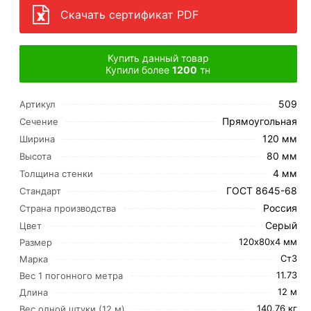
Скачать сертификат PDF
Купить данный товар
Купили более
1200
тн
509
Артикул
Прямоугольная
Сечение
120 мм
Ширина
80 мм
Высота
4 мм
Толщина стенки
ГОСТ 8645-68
Стандарт
Россия
Страна производства
Серый
Цвет
120х80х4 мм
Размер
Ст3
Марка
11.73
Вес 1 погонного метра
12 м
Длина
140.76 кг
Вес одной штуки (12 м)