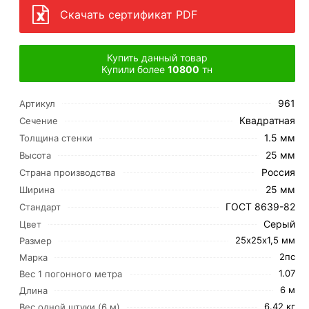
Скачать сертификат PDF
Купить данный товар
Купили более
10800
тн
961
Артикул
Квадратная
Сечение
1.5 мм
Толщина стенки
25 мм
Высота
Россия
Страна производства
25 мм
Ширина
ГОСТ 8639-82
Стандарт
Серый
Цвет
25х25х1,5 мм
Размер
2пс
Марка
1.07
Вес 1 погонного метра
6 м
Длина
6.42 кг
Вес одной штуки (6 м)