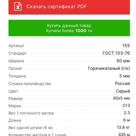
Скачать сертификат PDF
Купить данный товар
Купили более
1000
тн
155
Артикул
ГОСТ 103-76
Стандарт
60 мм
Ширина
Горячекатаный (г/к)
Прокат
5 мм
Толщина
Россия
Страна производства
Серый
Цвет
60х5 мм
Размер
Ст3
Марка
2.3
Вес 1 погонного метра
6 м
Длина
13.8 кг
Вес одной штуки (6 м)
435 м
Количество метров в 1 тонне