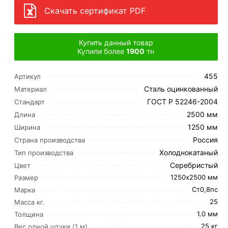
Скачать сертификат PDF
Купить данный товар
Купили более
1900
тн
455
Артикул
Сталь оцинкованный
Материал
ГОСТ Р 52246-2004
Стандарт
2500 мм
Длина
1250 мм
Ширина
Россия
Страна производства
Холоднокатаный
Тип производства
Серебристый
Цвет
1250х2500 мм
Размер
Ст0,8пс
Марка
25
Масса кг.
1.0 мм
Толщина
25 кг
Вес одной штуки (1 м)