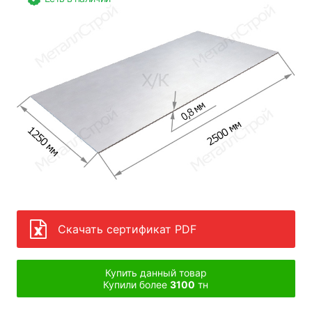
Скачать сертификат PDF
Купить данный товар
Купили более
3100
тн