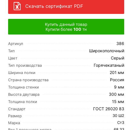
Скачать сертификат PDF
Купить данный товар
Купили более
100
тн
386
Артикул
Широкополочный
Тип
Серый
Цвет
Горячекатаный
Тип производства
201 мм
Ширина полки
Россия
Страна производства
9 мм
Толщина стенки
300 мм
Высота двутавра
15 мм
Толщина полки
ГОСТ 26020 83
Стандарт
30 Ш2
Размер
Ст3
Марка
68.33
Вес 1 погонного метра