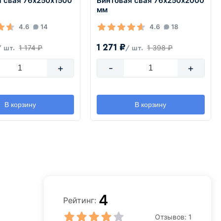
я свая 76х250х1500
Винтовая свая 76х250х2000
мм
4.6
14
4.6
18
1 271 ₽
1 174 ₽
1 398 ₽
/ шт.
/ шт.
+
-
+
В корзину
В корзину
4
Рейтинг:
Отзывов:
1