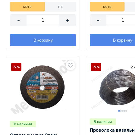
метр
тн.
метр
-
+
-
В корзину
В корзину
-9%
-9%
В наличии
В наличии
Проволока вязальн