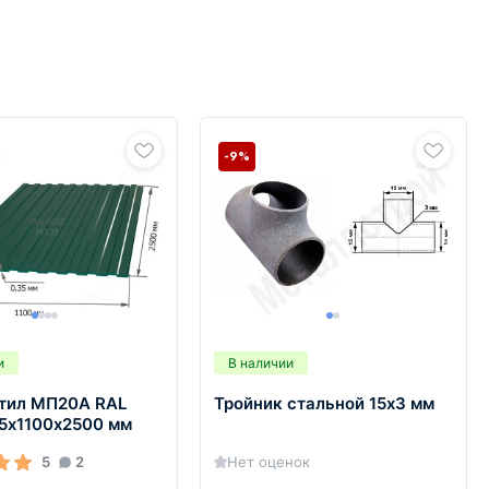
-9%
и
В наличии
тил МП20А RAL
Тройник стальной 15х3 мм
35х1100х2500 мм
5
2
Нет оценок