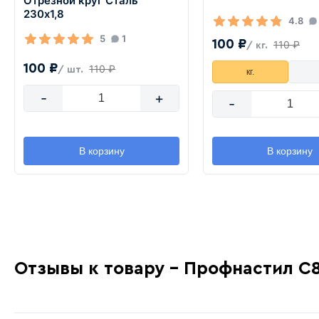
Отрезной круг Сталь
230х1,8
4.8
5
1
100 ₽
110 ₽
/ кг.
100 ₽
110 ₽
/ шт.
кг.
-
+
-
В корзину
В корзину
Отзывы к товару - Профнастил С8