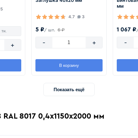
Заглушка 40х20 мм
Винтова
мм
5
4.7
3
5 ₽
1 067 ₽
6 ₽
/ шт.
тн.
-
+
-
+
В корзину
Показать ещё
 RAL 8017 0,4х1150х2000 мм