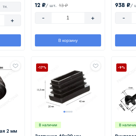
12 ₽
938 ₽
13 ₽
/ шт.
/ 
тн.
-
+
-
+
В корзину
-17%
-9%
В наличии
В наличи
ая 2 мм