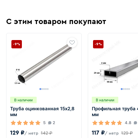
С этим товаром покупают
-9%
-9%
В наличии
В наличии
Труба оцинкованная 15х2,8
Профильная труба 
мм
мм
5
2
4.8
129 ₽
117 ₽
142 ₽
129 ₽
/ метр
/ метр