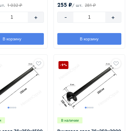
255 ₽
1 032 ₽
281 ₽
шт.
/ шт.
+
-
+
В корзину
В корзину
-9%
и
В наличии