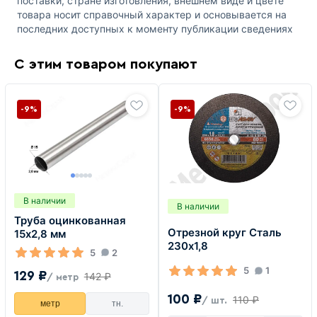
поставки, стране изготовления, внешнем виде и цвете
товара носит справочный характер и основывается на
последних доступных к моменту публикации сведениях
С этим товаром покупают
-9%
-9%
В наличии
В наличии
Труба оцинкованная
Отрезной круг Сталь
15х2,8 мм
230х1,8
5
2
5
1
129 ₽
142 ₽
/ метр
100 ₽
110 ₽
/ шт.
метр
тн.