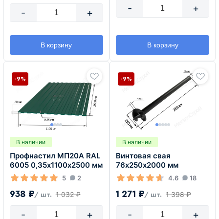
-
+
-
+
В корзину
В корзину
-9%
-9%
В наличии
В наличии
Профнастил МП20А RAL
Винтовая свая
6005 0,35х1100х2500 мм
76х250х2000 мм
5
2
4.6
18
938 ₽
1 271 ₽
1 032 ₽
1 398 ₽
/ шт.
/ шт.
-
+
-
+