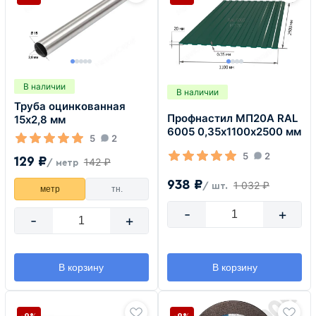
В наличии
В наличии
Труба оцинкованная
Профнастил МП20А RAL
15х2,8 мм
6005 0,35х1100х2500 мм
5
2
5
2
129 ₽
142 ₽
/ метр
938 ₽
1 032 ₽
/ шт.
метр
тн.
-
+
-
+
В корзину
В корзину
-9%
-9%