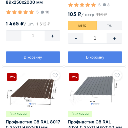
89х250х2000 мм
5
3
5
10
105 ₽
116 ₽
/ метр
1 465 ₽
1 612 ₽
/ шт.
метр
тн.
-
+
-
+
В корзину
В корзину
-9%
-9%
В наличии
В наличии
Профнастил С8 RAL 8017
Профнастил С8 RAL
0,35х1150х2500 мм
7024 0,35х1150х2000 мм