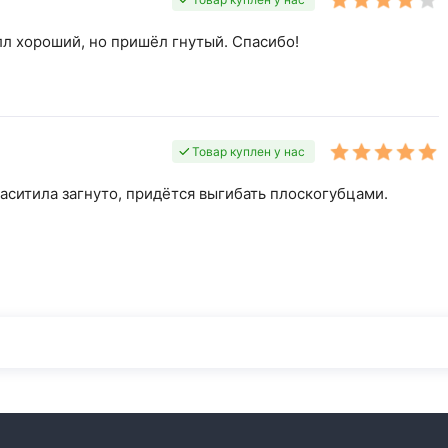
лл хороший, но пришёл гнутый. Спасибо!
Товар куплен у нас
наситила загнуто, придётся выгибать плоскогубцами.