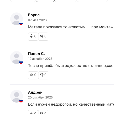
Борис
07 мая 2026
Металл показался тонковатым — при монтаже
👍
0
👎
0
Павел С.
19 декабря 2025
Товар пришёл быстро,качество отличное,соо
👍
0
👎
0
Андрей
20 октября 2025
Если нужен недорогой, но качественный мат
👍
0
👎
0