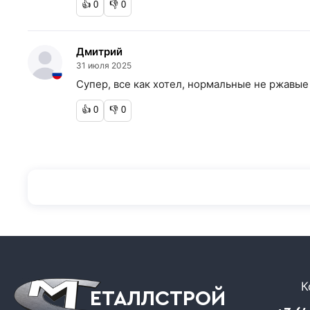
👍
0
👎
0
Дмитрий
31 июля 2025
Супер, все как хотел, нормальные не ржавые
👍
0
👎
0
К
ЕТАЛЛСТРОЙ