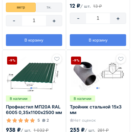
12 ₽
13 ₽
/ шт.
метр
тн.
-
+
-
+
В корзину
В корзину
-9%
-9%
В наличии
В наличии
Профнастил МП20А RAL
Тройник стальной 15х3
6005 0,35х1100х2500 мм
мм
5
2
Нет оценок
938 ₽
255 ₽
1 032 ₽
281 ₽
/ шт.
/ шт.