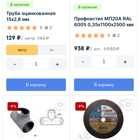
В наличии
В наличии
Труба оцинкованная
Профнастил МП20А RAL
15х2,8 мм
6005 0,35х1100х2500 мм
5
2
5
2
129 ₽
142 ₽
/ метр
938 ₽
1 032 ₽
/ шт.
метр
тн.
-
+
-
+
В корзину
В корзину
-9%
-9%