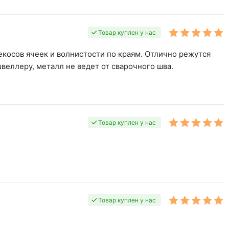
Товар куплен у нас
екосов ячеек и волнистости по краям. Отлично режутся
швеллеру, металл не ведет от сварочного шва.
Товар куплен у нас
Товар куплен у нас