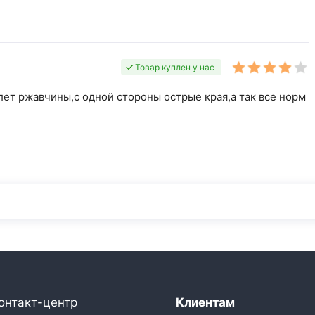
Товар куплен у нас
ет ржавчины,с одной стороны острые края,а так все норм
онтакт-центр
Клиентам