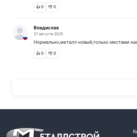
👍
0
👎
0
Владислав
27 августа 2025
Нормально,металл новый,только местами нал
👍
0
👎
0
К