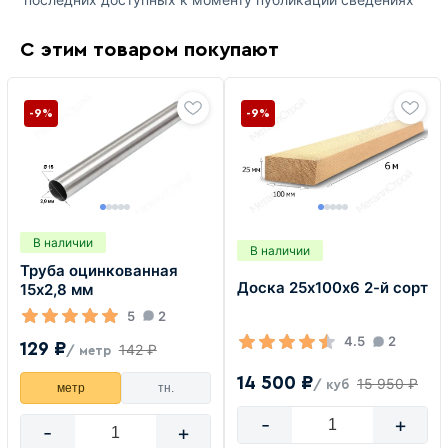
С этим товаром покупают
-9%
-9%
В наличии
В наличии
Труба оцинкованная
Доска 25х100х6 2-й сорт
15х2,8 мм
5
2
4.5
2
129 ₽
142 ₽
/ метр
14 500 ₽
15 950 ₽
/ куб
метр
тн.
-
+
-
+